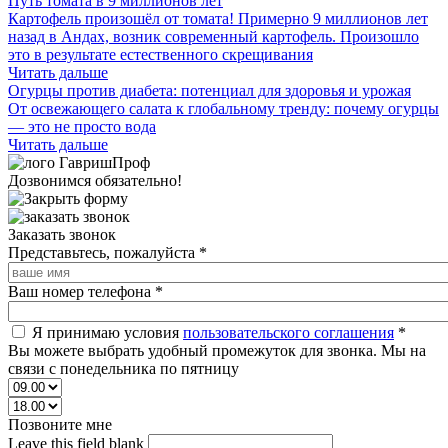
Путь томата в 9 миллионов лет
Картофель произошёл от томата! Примерно 9 миллионов лет
назад в Андах, возник современный картофель. Произошло
это в результате естественного скрещивания
Читать дальше
Огурцы против диабета: потенциал для здоровья и урожая
От освежающего салата к глобальному тренду: почему огурцы
— это не просто вода
Читать дальше
Дозвонимся обязательно!
Заказать звонок
Представьтесь, пожалуйста
*
Ваш номер телефона
*
Я принимаю условия
пользовательского соглашения
*
Вы можете выбрать удобный промежуток для звонка. Мы на
связи с понедельника по пятницу
Позвоните мне
Leave this field blank