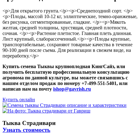
<p>Для открытого грунта.</p><p>Среднепоздний сорт. </p>
<p>Плоды, массой 10-12 кг, эллиптические, темно-оранжевые,
без рисунка, сегментированные, гладкие. </p><p>Мякоть
желтая, средней толщины, хрустящая, средней плотности,
сочная. </p><p>Растение плетистое. Главная плеть длинная.
Лист крупный, слаборассеченный.</p><p>Плоды крупные,
транспортабельные, сохраняют товарные качества в течение
90-100 дней после съема. Для реализации в свежем виде, на
переработку.</p>
Купить семена Тыквы крупноплодная КингСайз, или
получить бесплатную профессиональную консультацию
агронома по данной культуре, вы можете связавшись с
нашим отделом продаж по номеру +7-499-551-5401, или
написав нам на почту
ishop@gavrish.ru
Купить онлайн
Тыква Страдивари
Узнать стоимость