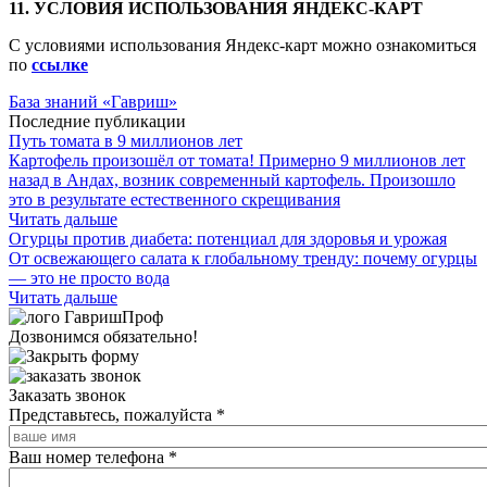
11. УСЛОВИЯ ИСПОЛЬЗОВАНИЯ ЯНДЕКС-КАРТ
С условиями использования Яндекс-карт можно ознакомиться
по
ссылке
База знаний «Гавриш»
Последние публикации
Путь томата в 9 миллионов лет
Картофель произошёл от томата! Примерно 9 миллионов лет
назад в Андах, возник современный картофель. Произошло
это в результате естественного скрещивания
Читать дальше
Огурцы против диабета: потенциал для здоровья и урожая
От освежающего салата к глобальному тренду: почему огурцы
— это не просто вода
Читать дальше
Дозвонимся обязательно!
Заказать звонок
Представьтесь, пожалуйста
*
Ваш номер телефона
*