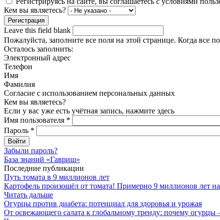
Регистрируясь на сайте, вы соглашаетесь с условиями поль
Кем вы являетесь?
Leave this field blank
Пожалуйста, заполните все поля на этой странице. Когда все п
Осталось заполнить:
Электронный адрес
Телефон
Имя
Фамилия
Согласие с использованием персональных данных
Кем вы являетесь?
Если у вас уже есть учётная запись, нажмите здесь
Имя пользователя
*
Пароль
*
Забыли пароль?
База знаний «Гавриш»
Последние публикации
Путь томата в 9 миллионов лет
Картофель произошёл от томата! Примерно 9 миллионов лет на
Читать дальше
Огурцы против диабета: потенциал для здоровья и урожая
От освежающего салата к глобальному тренду: почему огурцы 