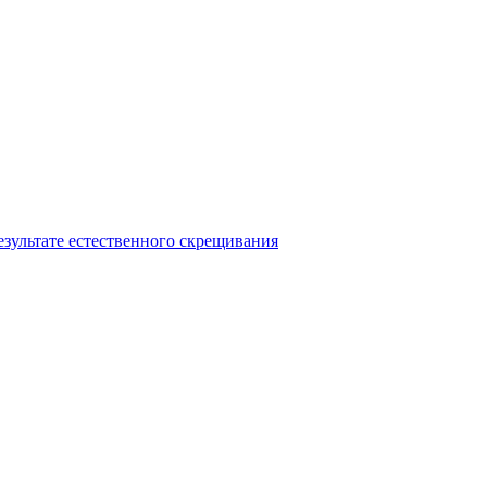
езультате естественного скрещивания