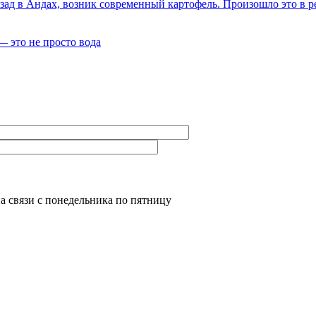
зад в Андах, возник современный картофель. Произошло это в р
— это не просто вода
а связи с понедельника по пятницу