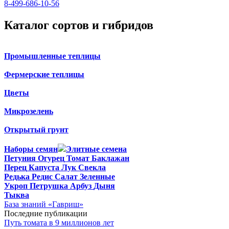
8-499-686-10-56
Каталог сортов и гибридов
Промышленные теплицы
Фермерские теплицы
Цветы
Микрозелень
Открытый грунт
Наборы семян
Элитные семена
Петуния
Огурец
Томат
Баклажан
Перец
Капуста
Лук
Свекла
Редька
Редис
Салат
Зеленные
Укроп
Петрушка
Арбуз
Дыня
Тыква
База знаний «Гавриш»
Последние публикации
Путь томата в 9 миллионов лет