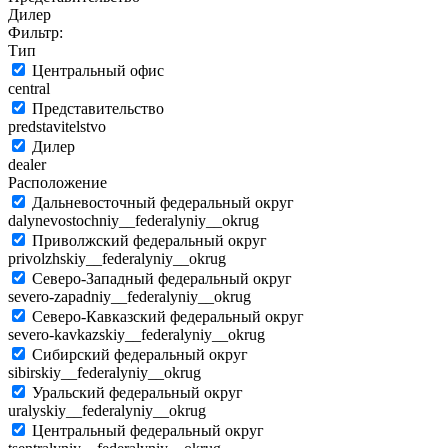
Дилер
Фильтр:
Тип
Центральный офис
central
Представительство
predstavitelstvo
Дилер
dealer
Расположение
Дальневосточный федеральный округ
dalynevostochniy__federalyniy__okrug
Приволжский федеральный округ
privolzhskiy__federalyniy__okrug
Северо-Западный федеральный округ
severo-zapadniy__federalyniy__okrug
Северо-Кавказский федеральный округ
severo-kavkazskiy__federalyniy__okrug
Сибирский федеральный округ
sibirskiy__federalyniy__okrug
Уральский федеральный округ
uralyskiy__federalyniy__okrug
Центральный федеральный округ