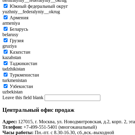
tsentralyniy__federalyniy__okrug
Южный федеральный округ
yuzhniy__federalyniy__okrug
Армения
armeniya
Беларусь
belarusy
Грузия
gruziya
Казахстан
kazahstan
Таджикистан
tadzhikistan
Туркменистан
turkmenistan
Узбекистан
uzbekistan
Leave this field blank
Центральный офис продаж
Адрес:
127015, г. Москва, ул. Новодмитровская, д.2, корп. 2, эт
Телефон:
+7-499-551-5401 (многоканальный)
Часы работы:
Пн.-пт. с 8.30-16.30, сб.,вск.-выходной