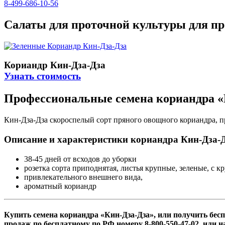
8-499-686-10-56
Салаты для проточной культуры для 
Кориандр Кин-Дза-Дза
Узнать стоимость
Профессиональные семена кориандра «
Кин-Дза-Дза скороспелый сорт пряного овощного кориандра, п
Описание и характеристики кориандра Кин-Дза-Д
38-45 дней от всходов до уборки
розетка сорта приподнятая, листья крупные, зеленые, с 
привлекательного внешнего вида,
ароматный кориандр
Купить семена кориандра «Кин-Дза-Дза», или получить бе
продаж по бесплатному по РФ номеру 8-800-550-47-02, или 