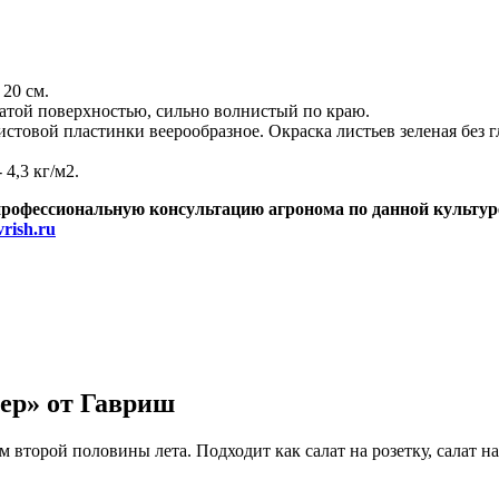
 20 см.
атой поверхностью, сильно волнистый по краю.
истовой пластинки веерообразное. Окраска листьев зеленая без г
4,3 кг/м2.
профессиональную консультацию агронома по данной культур
rish.ru
ер» от Гавриш
второй половины лета. Подходит как салат на розетку, салат на 