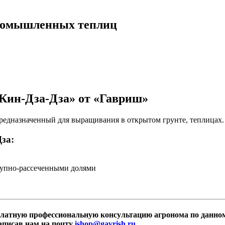
промышленных теплиц
Кин-Дза-Дза» от «Гавриш»
редназначенный для выращивания в открытом грунте, теплицах.
за:
крупно-рассеченными долями
сплатную профессиональную консультацию агронома по данно
написав нам на почту
ishop@gavrish.ru