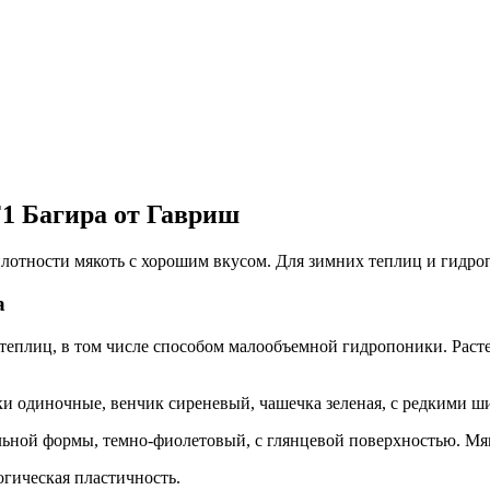
1 Багира от Гавриш
лотности мякоть с хорошим вкусом. Для зимних теплиц и гидр
а
еплиц, в том числе способом малообъемной гидропоники. Расте
ки одиночные, венчик сиреневый, чашечка зеленая, с редкими ш
альной формы, темно-фиолетовый, с глянцевой поверхностью. Мяк
огическая пластичность.