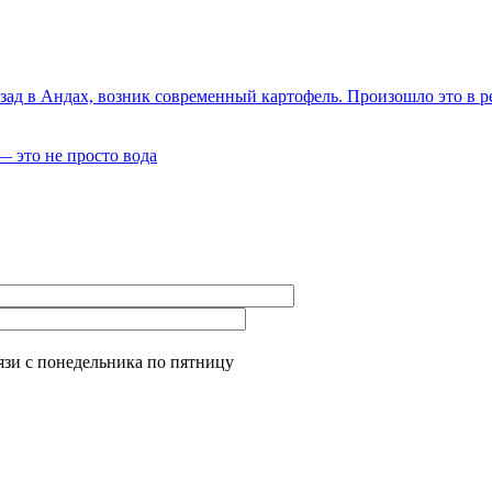
зад в Андах, возник современный картофель. Произошло это в р
— это не просто вода
язи с понедельника по пятницу