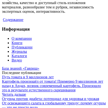
хозяйства, качество и доступный стиль изложения
материалов, разнообразие тем и рубрик, независимость
экспертных оценок, интерактивность.
Содержание
Информация
О компании
Книги
Публикации
Журналы
Каталоги
Видео
База знаний «Гавриш»
Последние публикации
Путь томата в 9 миллионов лет
Картофель произошёл от томата! Примерно 9 миллионов лет
назад в Андах, возник современный картофель. Произошло
это в результате естественного скрещивания
Читать дальше
Огурцы против диабета: потенциал для здоровья и урожая
От освежающего салата к глобальному тренду: почему огурцы
— это не просто вода