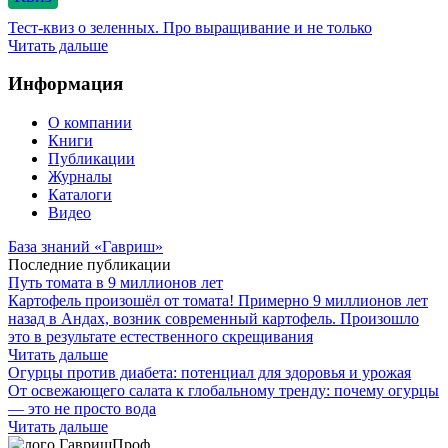
Тест-квиз о зеленных. Про выращивание и не только
Читать дальше
Информация
О компании
Книги
Публикации
Журналы
Каталоги
Видео
База знаний «Гавриш»
Последние публикации
Путь томата в 9 миллионов лет
Картофель произошёл от томата! Примерно 9 миллионов лет
назад в Андах, возник современный картофель. Произошло
это в результате естественного скрещивания
Читать дальше
Огурцы против диабета: потенциал для здоровья и урожая
От освежающего салата к глобальному тренду: почему огурцы
— это не просто вода
Читать дальше