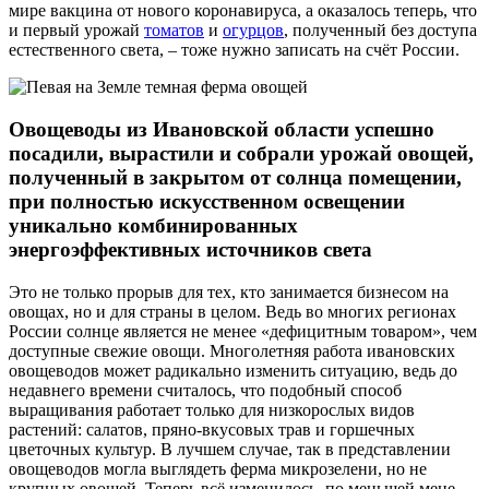
мире вакцина от нового коронавируса, а оказалось теперь, что
и первый урожай
томатов
и
огурцов
, полученный без доступа
естественного света, – тоже нужно записать на счёт России.
Овощеводы из Ивановской области успешно
посадили, вырастили и собрали урожай овощей,
полученный в закрытом от солнца помещении,
при полностью искусственном освещении
уникально комбинированных
энергоэффективных источников света
Это не только прорыв для тех, кто занимается бизнесом на
овощах, но и для страны в целом. Ведь во многих регионах
России солнце является не менее «дефицитным товаром», чем
доступные свежие овощи. Многолетняя работа ивановских
овощеводов может радикально изменить ситуацию, ведь до
недавнего времени считалось, что подобный способ
выращивания работает только для низкорослых видов
растений: салатов, пряно-вкусовых трав и горшечных
цветочных культур. В лучшем случае, так в представлении
овощеводов могла выглядеть ферма микрозелени, но не
крупных овощей. Теперь всё изменилось, по меньшей мене,