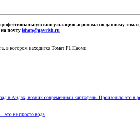
 профессиональную консультацию агронома по данному томат
м на почту
ishop@gavrish.ru
ога, в котором находится Томат F1 Наоми
зад в Андах, возник современный картофель. Произошло это в р
— это не просто вода