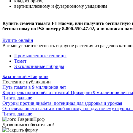
кладоспоризу,
вертициллезному и фузариозному увяданиям
Купить семена томата F1 Наоми, или получить бесплатную
бесплатному по РФ номеру 8-800-550-47-02, или написав на
Купить онлайн
Вас могут заинтересовать и другие растения из разделов катал
Промышленные теплицы
Томат
Эксклюзивные гибриды
База знаний «Гавриш»
Последние публикации
Путь томата в 9 миллионов лет
Картофель произошёл от томата! Примерно 9 миллионов лет на
Читать дальше
Огурцы против диабета: потенциал для здоровья и урожая
От освежающего салата к глобальному тренду: почему огурцы 
Читать дальше
Дозвонимся обязательно!