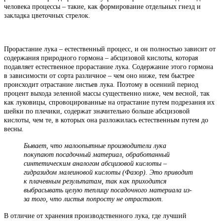
человека процессы – такие, как формирование отдельных гнезд и
закладка цветочных стрелок.
Прорастание лука – естественный процесс, и он полностью зависит от
содержания природного гормона – абсцизовой кислоты, которая
подавляет естественное прорастание лука. Содержание этого гормона
в зависимости от сорта различное – чем оно ниже, тем быстрее
происходит отрастание листьев лука. Поэтому в осенний период
процент выхода зеленной массы существенно ниже, чем весной, так
как луковицы, спровоцированные на отрастание путем подрезания их
шейки по плечики, содержат значительно больше абсцизовой
кислоты, чем те, в которых она разложилась естественным путем до
весны.
Бывает, что малоопытные производители лука
покупают посадочный материал, обработанный
синтетическим аналогом абсцизовой кислоты –
гидразидом малеиновой кислоты (Фазор). Это приводит
к плачевным результатам, так как приходится
выбрасывать целую теплицу посадочного материала из-
за того, что листья попросту не отрастают.
В отличие от хранения производственного лука, где лучший