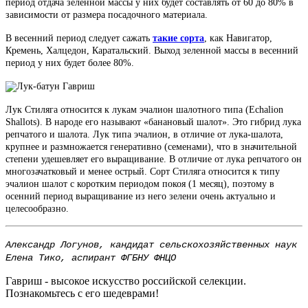
период отдача зеленной массы у них будет составлять от 60 до 80% в
зависимости от размера посадочного материала.
В весенний период следует сажать
такие сорта
, как Навигатор,
Кремень, Халцедон, Каратальский. Выход зеленной массы в весенний
период у них будет более 80%.
Лук Стиляга относится к лукам эчалион шалотного типа (Echalion
Shallots). В народе его называют «банановый шалот». Это гибрид лука
репчатого и шалота. Лук типа эчалион, в отличие от лука-шалота,
крупнее и размножается генеративно (семенами), что в значительной
степени удешевляет его выращивание. В отличие от лука репчатого он
многозачатковый и менее острый. Сорт Стиляга относится к типу
эчалион шалот с коротким периодом покоя (1 месяц), поэтому в
осенний период выращивание из него зелени очень актуально и
целесообразно.
Александр Логунов, кандидат сельскохозяйственных наук
Елена Тико, аспирант ФГБНУ ФНЦО
Гавриш - высокое искусство российской селекции.
Познакомьтесь с его шедеврами!