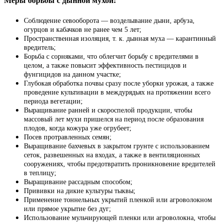
Меры борьбы с дынной мухой:
Соблюдение севооборота — возделывание дыни, арбуза,
огурцов и кабачков не ранее чем 5 лет;
Пространственная изоляция, т. к. дынная муха — карантинный
вредитель;
Борьба с сорняками, что облегчит борьбу с вредителями в
целом, а также повысит эффективность пестицидов и
фунгицидов на данном участке;
Глубокая обработка почвы сразу после уборки урожая, а также
проведение культивации в междурядьях на протяжении всего
периода вегетации;
Выращивание ранней и скороспелой продукции, чтобы
массовый лет мухи пришелся на период после образования
плодов, когда кожура уже огрубеет;
Посев протравленных семян;
Выращивание бахчевых в закрытом грунте с использованием
сеток, развешенных на входах, а также в вентиляционных
сооружениях, чтобы предотвратить проникновение вредителей
в теплицу;
Выращивание рассадным способом;
Прививки на дикие культуры тыквы;
Применение тоннельных укрытий пленкой или агроволокном
или прямое укрытие без дуг;
Использование мульчирующей пленки или агроволокна, чтобы