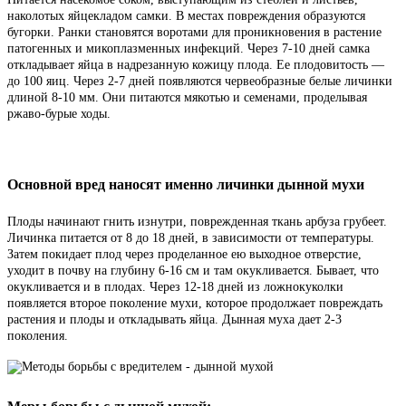
наколотых яйцекладом самки. В местах повреждения образуются
бугорки. Ранки становятся воротами для проникновения в растение
патогенных и микоплазменных инфекций. Через 7-10 дней самка
откладывает яйца в надрезанную кожицу плода. Ее плодовитость —
до 100 яиц. Через 2-7 дней появляются червеобразные белые личинки
длиной 8-10 мм. Они питаются мякотью и семенами, проделывая
ржаво-бурые ходы.
Основной вред наносят именно личинки дынной мухи
Плоды начинают гнить изнутри, поврежденная ткань арбуза грубеет.
Личинка питается от 8 до 18 дней, в зависимости от температуры.
Затем покидает плод через проделанное ею выходное отверстие,
уходит в почву на глубину 6-16 см и там окукливается. Бывает, что
окукливается и в плодах. Через 12-18 дней из ложнокуколки
появляется второе поколение мухи, которое продолжает повреждать
растения и плоды и откладывать яйца. Дынная муха дает 2-3
поколения.