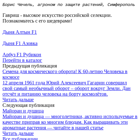
Борис Чечель, агроном по защите растений, Симферополь
Гавриш - высокое искусство российской селекции.
Познакомьтесь с его шедеврами!
Дыня Алтын F1
Дыня F1 Азовка
Арбуз F1 Рубикон
Перейти в каталог
Предыдущая публикация
Семена для космического оборота! К 60-летию Человека в
космосе
12 апреля 1961 года Юрий Алексеевич Гагарин совершил
свой самый необычный оборот – оборот вокруг Земли. Дан
отсчёт и питанию человека на борту космолётов.
Читать дальше
Следующая публикация
Майоран и душица
Майоран и душица — многолетники, активно используемые в
качестве приправ ко многим блюдам. Как выращивать эти
ароматные растения — читайте в нашей статье
Читать дальше
Все публикации