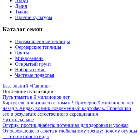
Арбуз
Дыня
Тыква
Прочие культуры
Каталог семян
Промышленные теплицы
Фермерские теплицы
Цветы
Микрозелень
Открытый грунт
Наборы семян
Частные подворья
База знаний «Гавриш»
Последние публикации
Путь томата в 9 миллионов лет
Картофель произошёл от томата! Примерно 9 миллионов лет
назад в Андах, возник современный картофель. Произошло
это в результате естественного скрещивания
Читать дальше
Огурцы против диабета: потенциал для здоровья и урожая
От освежающего салата к глобальному тренду: почему огурцы
— это не просто вода