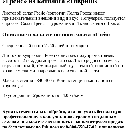
«Грейс» из каталога «Гавриш»
Листовой салат Грейс (сортотип Лолла Росса) имеет
привлекательный внешний вид и вкус. Популярен, пользуется
спросом. Салат Грейс — урожайный: 4 кило салата с 1 кв.м!
Описание и характеристики салата «Грейс»
Среднеспелый сорт (51-56 дней от всходов).
Листовой кудрявый . Розетка листьев полупрямостоячая,
высотой - 25 см, диаметром - 26 см. Лист среднего размера,
округлоплоский, тёмно-красный, пузырчатый, волнистый по
краю, с мелкими надрезами в верхушечной части.
Масса растения - 340-360 г. Консистенция ткани листьев
хрустящая.
Вкус хороший. Урожайность - 4,0 кг/кв.м.
Купить семена салата «Грейс», или получить бесплатную
профессиональную консультацию агронома по данным
семенам, вы можете связавшись с нашим отделом продаж
по бесплатному по РФ номеру 8-800-550-47-02, или написав