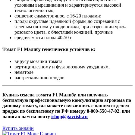
условиям выращивания и характеризуется высокой
технологичностью;
соцветие симметричное, с 16-20 плодами;
плоды округлые идеальной формы,до созревания с
зеленым пятном у плодоножки, при созревании ярко-
розового цвета, с блестящей кожицей, прочные
средняя масса плода 40-50 г
Томат F1 Малибу генетически устойчив к:
вирусу мозаики томата
вертициллезному и фузариозному увяданиям,
нематоде
растрескиванию плодов
Купить семена томата F1 Малибу, или получить
бесплатную профессиональную консультацию агронома по
данному томату, вы можете связавшись с нашим отделом
продаж по бесплатному по РФ номеру 8-800-550-47-02, или
написав нам на почту
ishop@gavrish.ru
Купить онлайн