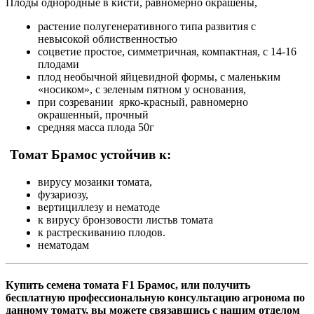
Плоды однородные в кисти, равномерно окрашены,
растение полугенеративного типа развития с
невысокой облиственностью
соцветие простое, симметричная, компактная, с 14-16
плодами
плод необычной яйцевидной формы, с маленьким
«носиком», с зеленым пятном у основания,
при созревании ярко-красный, равномерно
окрашенный, прочный
средняя масса плода 50г
Томат Брамос устойчив к:
вирусу мозаики томата,
фузариозу,
вертициллезу и нематоде
к вирусу бронзовости листьв томата
к растрескиванию плодов.
нематодам
Купить семена томата F1 Брамос, или получить
бесплатную профессиональную консультацию агронома по
данному томату, вы можете связавшись с нашим отделом