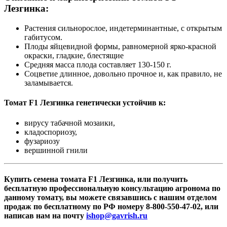
Лезгинка:
Растения сильнорослое, индетерминантные, с открытым
габитусом.
Плоды яйцевидной формы, равномерной ярко-красной
окраски, гладкие, блестящие
Средняя масса плода составляет 130-150 г.
Соцветие длинное, довольно прочное и, как правило, не
заламывается.
Томат F1 Лезгинка генетически устойчив к:
вирусу табачной мозаики,
кладоспориозу,
фузариозу
вершинной гнили
Купить семена томата F1 Лезгинка, или получить
бесплатную профессиональную консультацию агронома по
данному томату, вы можете связавшись с нашим отделом
продаж по бесплатному по РФ номеру 8-800-550-47-02, или
написав нам на почту
ishop@gavrish.ru