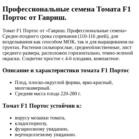
Профессиональные семена Томата F1
Портос от Гавриш.
Томат F1 Портос от «Гавриш. Профессиональные семена»
Средне-позднего срока созревания (110-116 дней), для
возделывания как способом МОК, так и для выращивания на
грунтах. Растения сильнорослые, среднеоблиственные, лист
среднего размера, расположен горизонтально, темно-зеленой
окраски. Соцветие простое с 4-6 плодами, компактное.
Описание и характеристики томата F1 Портос
Плод, плоско-округлой формы, ярко-красный,
многокамерный.
Средняя масса плода 220-280 г.
Томат F1 Портос устойчив к:
вирусу мозаики томата,
кладоспориозу,
фузариозному увяданию,
вертициллезному увяданию.