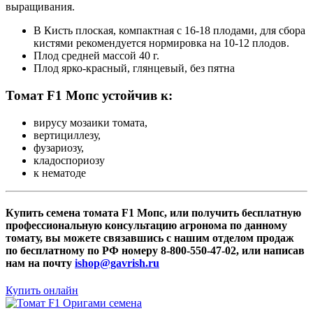
выращивания.
В Кисть плоская, компактная с 16-18 плодами, для сбора
кистями рекомендуется нормировка на 10-12 плодов.
Плод средней массой 40 г.
Плод ярко-красный, глянцевый, без пятна
Томат F1 Мопс устойчив к:
вирусу мозаики томата,
вертициллезу,
фузариозу,
кладоспориозу
к нематоде
Купить семена томата F1 Мопс, или получить бесплатную
профессиональную консультацию агронома по данному
томату, вы можете связавшись с нашим отделом продаж
по бесплатному по РФ номеру 8-800-550-47-02, или написав
нам на почту
ishop@gavrish.ru
Купить онлайн