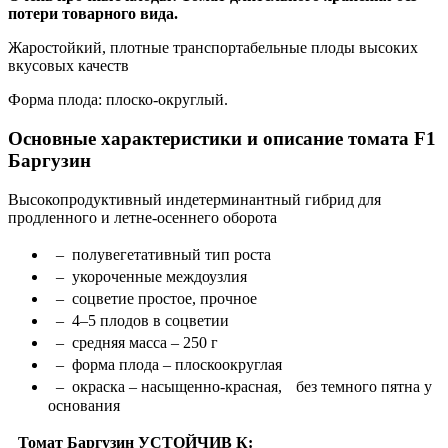
потери товарного вида.
Жаростойкий, плотные транспортабельные плоды высоких
вкусовых качеств
Форма плода: плоско-округлый.
Основные характеристики и описание томата F1
Баргузин
Высокопродуктивный индетерминантный гибрид для
продленного и летне-осеннего оборота
– полувегетативный тип роста
– укороченные междоузлия
– соцветие простое, прочное
– 4–5 плодов в соцветии
– средняя масса – 250 г
– форма плода – плоскоокруглая
– окраска – насыщенно-красная, без темного пятна у
основания
Томат Баргузин
УСТОЙЧИВ К: