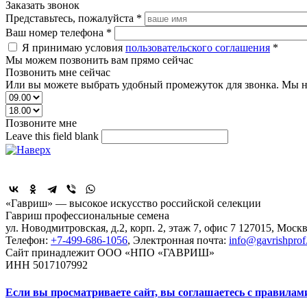
Заказать звонок
Представьтесь, пожалуйста
*
Ваш номер телефона
*
Я принимаю условия
пользовательского соглашения
*
Мы можем позвонить вам прямо сейчас
Позвонить мне сейчас
Или вы можете выбрать удобный промежуток для звонка. Мы н
Позвоните мне
Leave this field blank
Поделиться
«Гавриш» — высокое искусство российской селекции
Гавриш профессиональные семена
ул. Новодмитровская, д.2, корп. 2, этаж 7, офис 7
127015,
Москв
Телефон:
+7-499-686-1056
, Электронная почта:
info@gavrishprof
Сайт принадлежит ООО «НПО «ГАВРИШ»
ИНН 5017107992
Если вы просматриваете сайт, вы соглашаетесь с правилам