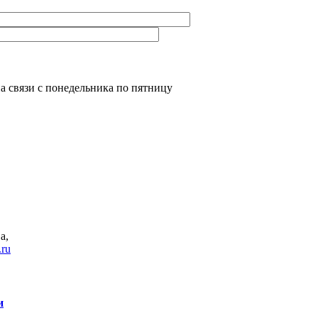
а связи с понедельника по пятницу
а
,
.ru
и