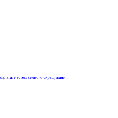
езультате естественного скрещивания