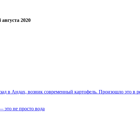
4 августа 2020
зад в Андах, возник современный картофель. Произошло это в р
— это не просто вода