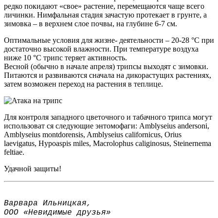
редко покидают «свое» растение, перемещаются чаще всего
личинки. Нимфальная стадия зачастую протекает в грунте, а
зимовка – в верхнем слое почвы, на глубине 6-7 см.
Оптимальные условия для жизне- деятельности – 20-28 °C при
достаточно высокой влажности. При температуре воздуха
ниже 10 °C трипс теряет активность.
Весной (обычно в начале апреля) трипсы выходят с зимовки.
Питаются и развиваются сначала на дикорастущих растениях,
затем возможен переход на растения в теплице.
Для контроля западного цветочного и табачного трипса могут
использоват ся следующие энтомофаги: Amblyseius andersoni,
Amblyseius montdorensis, Amblyseius californicus, Orius
laevigatus, Hypoaspis miles, Macrolophus caliginosus, Steinernema
feltiae.
Удачной защиты!
Варвара Ильницкая,
ООО «Невидимые друзья»