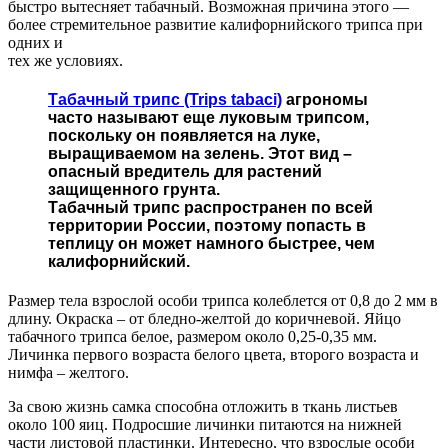
быстро вытесняет табачный. Возможная причина этого —
более стремительное развитие калифорнийского трипса при
одних и
тех же условиях.
Табачный трипс (Trips tabасі)
агрономы
часто называют еще луковым трипсом,
поскольку он появляется на луке,
выращиваемом на зелень. Этот вид –
опасный вредитель для растений
защищенного грунта.
Табачный трипс распространен по всей
территории России, поэтому попасть в
теплицу он может намного быстрее, чем
калифорнийский.
Размер тела взрослой особи трипса колеблется от 0,8 до 2 мм в
длину. Окраска – от бледно-желтой до коричневой. Яйцо
табачного трипса белое, размером около 0,25-0,35 мм.
Личинка первого возраста белого цвета, второго возраста и
нимфа – желтого.
За свою жизнь самка способна отложить в ткань листьев
около 100 яиц. Подросшие личинки питаются на нижней
части листовой пластинки. Интересно, что взрослые особи