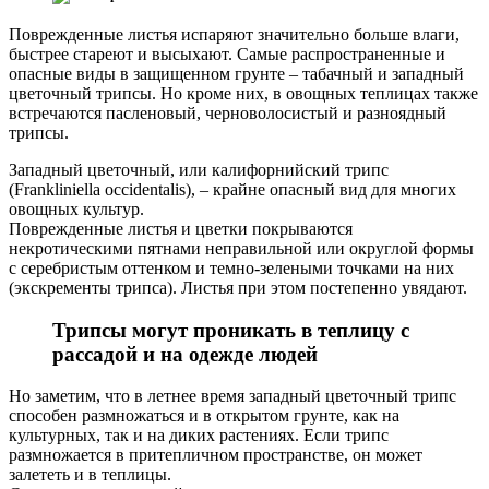
Поврежденные листья испаряют значительно больше влаги,
быстрее стареют и высыхают. Самые распространенные и
опасные виды в защищенном грунте – табачный и западный
цветочный трипсы. Но кроме них, в овощных теплицах также
встречаются пасленовый, черноволосистый и разноядный
трипсы.
Западный цветочный, или калифорнийский трипс
(Frankliniella occidentalis), – крайне опасный вид для многих
овощных культур.
Поврежденные листья и цветки покрываются
некротическими пятнами неправильной или округлой формы
с серебристым оттенком и темно-зелеными точками на них
(экскременты трипса). Листья при этом постепенно увядают.
Трипсы могут проникать в теплицу с
рассадой и на одежде людей
Но заметим, что в летнее время западный цветочный трипс
способен размножаться и в открытом грунте, как на
культурных, так и на диких растениях. Если трипс
размножается в притепличном пространстве, он может
залететь и в теплицы.