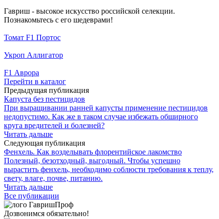
Гавриш - высокое искусство российской селекции.
Познакомьтесь с его шедеврами!
Томат F1 Портос
Укроп Аллигатор
F1 Аврора
Перейти в каталог
Предыдущая публикация
Капуста без пестицидов
При выращивании ранней капусты применение пестицидов
недопустимо. Как же в таком случае избежать обширного
круга вредителей и болезней?
Читать дальше
Следующая публикация
Фенхель. Как возделывать флорентийское лакомство
Полезный, безотходный, выгодный. Чтобы успешно
вырастить фенхель, необходимо соблюсти требования к теплу,
свету, влаге, почве, питанию.
Читать дальше
Все публикации
Дозвонимся обязательно!