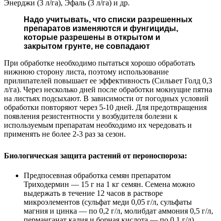
Энерджи (3 л/га), Эфаль (3 л/га) и др.
Надо учитывать, что списки разрешенных
препаратов изменяются и фунгициды,
которые разрешены в открытом и
закрытом грунте, не совпадают
При обработке необходимо пытаться хорошо обработать
нижнюю сторону листа, поэтому использование
прилипателей повышает ее эффективность (Сильвет Голд 0,3
л/га). Через несколько дней после обработки мокнущие пятна
на листьях подсыхают. В зависимости от погодных условий
обработки повторяют через 5-10 дней. Для предотвращения
появления резистентности у возбудителя болезни к
используемым препаратам необходимо их чередовать и
применять не более 2-3 раз за сезон.
Биологическая защита растений от пероноспороза:
Предпосевная обработка семян препаратом
Триходермин — 15 г на 1 кг семян. Семена можно
выдержать в течение 12 часов в растворе
микроэлементов (сульфат меди 0,05 г/л, сульфаты
магния и цинка — по 0,2 г/л, молибдат аммония 0,5 г/л,
перманганат калия и борная кислота — по 0,1 г/л),