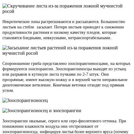
Некротические зоны растрескиваются и рассыпаются. Большинство
листьев на стебле засыхает. Потеря листьев приводит к снижению
продуктивности растения и низкому качеству плодов, которые
становятся бледными, невкусными, нетранспортабельными.
Спороношение гриба представлено зооспорангиеносцами, на которых
формируются зооспорангии. Зооспорангиеносцы выходят из устьиц
или разрывов в кутикуле листа пучками по 2-7 штук. Они
прозрачные, имеют высокую ножку и в верхней части неправильное
дихотомическое ветвление. Конечные веточки отходят под прямым
углом.
Зооспорангии овальные, серого или серо-фиолетового оттенка. При
понижении влажности воздуха они отстреливают от
зооспорангиеносца, инфицируя листья более верхнего яруса (почему