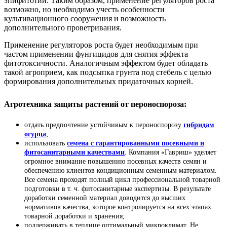
эпифитотии. Таким образом, применение регуляторов роста
возможно, но необходимо учесть особенности
культивационного сооружения и возможность
дополнительного проветривания.
Применение регуляторов роста будет необходимым при
частом применении фунгицидов для снятия эффекта
фитотоксичности. Аналогичным эффектом будет обладать
такой агроприем, как подсыпка грунта под стебель с целью
формирования дополнительных придаточных корней.
Агротехника защиты растений от пероноспороза:
отдать предпочтение устойчивым к пероноспорозу
гибридам
огурца
;
использовать
семена с гарантированными посевными и
фитосанитарными качествами
. Компания «Гавриш» уделяет
огромное внимание повышению посевных качеств семян и
обеспечению клиентов кондиционным семенным материалом.
Все семена проходят полный цикл профессиональной товарной
подготовки в т. ч. фитосанитарные экспертизы. В результате
доработки семенной материал доводится до высших
нормативов качества, которое контролируется на всех этапах
товарной доработки и хранения;
поддерживать в теплице оптимальный микроклимат. Не