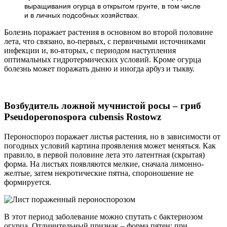
выращивания огурца в открытом грунте, в том числе
и в личных подсобных хозяйствах.
Болезнь поражает растения в основном во второй половине
лета, что связано, во-первых, с первичными источниками
инфекции и, во-вторых, с периодом наступления
оптимальных гидротермических условий. Кроме огурца
болезнь может поражать дыню и иногда арбуз и тыкву.
Возбудитель ложной мучнистой росы – гриб
Pseudoperonospora cubensis Rostowz
Пероноспороз поражает листья растения, но в зависимости от
погодных условий картина проявления может меняться. Как
правило, в первой половине лета это латентная (скрытая)
форма. На листьях появляются мелкие, сначала лимонно-
желтые, затем некротические пятна, спороношение не
формируется.
В этот период заболевание можно спутать с бактериозом
огурца. Отличительный признак – форма пятен: при