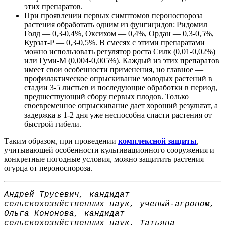
этих препаратов.
При проявлении первых симптомов пероноспороза
растения обработать одним из фунгицидов: Ридомил
Голд — 0,3-0,4%, Оксихом — 0,4%, Ордан — 0,3-0,5%,
Курзат-Р — 0,3-0,5%. В смесях с этими препаратами
можно использовать регулятор роста Силк (0,01-0,02%)
или Гуми-М (0,004-0,005%). Каждый из этих препаратов
имеет свои особенности применения, но главное —
профилактическое опрыскивание молодых растений в
стадии 3-5 листьев и последующие обработки в период,
предшествующий сбору первых плодов. Только
своевременное опрыскивание дает хороший результат, а
задержка в 1-2 дня уже неспособна спасти растения от
быстрой гибели.
Таким образом, при проведении
комплексной защиты
,
учитывающей особенности культивационного сооружения и
конкретные погодные условия, можно защитить растения
огурца от пероноспороза.
Андрей Трусевич, кандидат
сельскохозяйственных наук, ученый-агроном,
Ольга Кононова, кандидат
сельскохозяйственных наук,
Татьяна