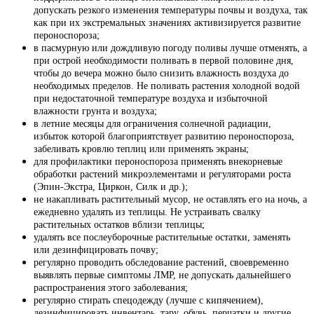
допускать резкого изменения температуры почвы и воздуха, так
как при их экстремальных значениях активизируется развитие
пероноспороза;
в пасмурную или дождливую погоду поливы лучше отменять, а
при острой необходимости поливать в первой половине дня,
чтобы до вечера можно было снизить влажность воздуха до
необходимых пределов. Не поливать растения холодной водой
при недостаточной температуре воздуха и избыточной
влажности грунта и воздуха;
в летние месяцы для ограничения солнечной радиации,
избыток которой благоприятствует развитию пероноспороза,
забеливать кровлю теплиц или применять экраны;
для профилактики пероноспороза применять внекорневые
обработки растений микроэлементами и регуляторами роста
(Эпин-Экстра, Циркон, Силк и др.);
не накапливать растительный мусор, не оставлять его на ночь, а
ежедневно удалять из теплицы. Не устраивать свалку
растительных остатков вблизи теплицы;
удалять все послеуборочные растительные остатки, заменять
или дезинфицировать почву;
регулярно проводить обследование растений, своевременно
выявлять первые симптомы ЛМР, не допускать дальнейшего
распространения этого заболевания;
регулярно стирать спецодежду (лучше с кипячением),
дезинфицировать инвентарь, тару, обувь, перчатки и другие