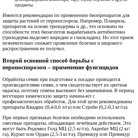
предметы.
Имеются рекомендации по применению биопрепаратов для
защиты растений от пероноспороза. Например, Планриза,
препаратов на основе триходермы и др., что основано на
способности этих биоагентов вырабатывать антибиотики
(триходерма выделяет виридин и глиокладин). Но этот прием
незначительно снижает проявление болезни и широкого
распространения не получил.
Второй основной способ борьбы с
пероноспорозом – применение фунгицидов
Обработка семян при подготовке к посадке проводится
производителями семян, о чем свидетельствует их цветная
окраска, поэтому семена высевают без замачивания. В период
вегетации химическую защиту начина-ют с
профилактических обработок. Для этой цели рекомендованы
препараты Квадрис (0,4-0,6 л/га) или Строби (0,2-0,3 кг/га).
При первых признаках болезни необходимо использовать
смесевые препараты, обладающие лечебным действием. Это
могут быть Ридомил Голд МЦ (2,5 кг/га), Акробат МЦ (2 кг/
га), Курзат или Ордан (2,5-3 кг/га), Превикур или Превикур