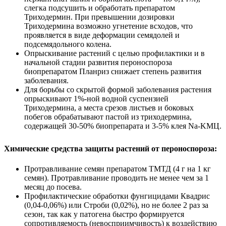
слегка подсушить и обработать препаратом
Триходермин. При превышении дозировки
Триходермина возможно угнетение всходов, что
проявляется в виде деформации семядолей и
подсемядольного колена.
Опрыскивание растений с целью профилактики и в
начальной стадии развития пероноспороза
биопрепаратом Планриз снижает степень развития
заболевания.
Для борьбы со скрытой формой заболевания растения
опрыскивают 1%-ной водной суспензией
Триходермина, а места срезов листьев и боковых
побегов обрабатывают пастой из триходермина,
содержащей 30-50% биопрепарата и 3-5% клея Na-KMЦ.
Химические средства защиты растений от пероноспороза:
Протравливание семян препаратом ТМТД (4 г на 1 кг
семян). Протравливание проводить не менее чем за 1
месяц до посева.
Профилактические обработки фунгицидами Квадрис
(0,04-0,06%) или Строби (0,02%), но не более 2 раз за
сезон, так как у патогена быстро формируется
сопротивляемость (невосприимчивость) к воздействию