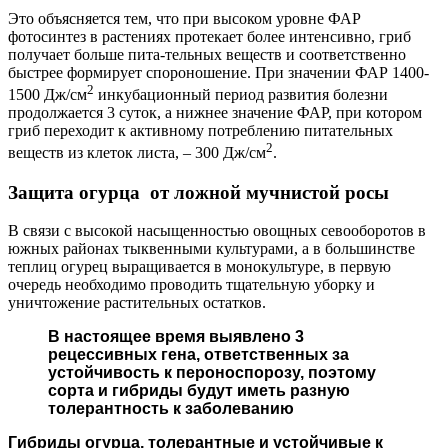
Это объясняется тем, что при высоком уровне ФАР
фотосинтез в растениях протекает более интенсивно, гриб
получает больше пита-тельных веществ и соответственно
быстрее формирует спороношение. При значении ФАР 1400-
2
1500 Дж/см
инкубационный период развития болезни
продолжается 3 суток, а нижнее значение ФАР, при котором
гриб переходит к активному потреблению питательных
2
веществ из клеток листа, – 300 Дж/см
.
Защита огурца от ложной мучнистой росы
В связи с высокой насыщенностью овощных севооборотов в
южных районах тыквенными культурами, а в большинстве
теплиц огурец выращивается в монокультуре, в первую
очередь необходимо проводить тщательную уборку и
уничтожение растительных остатков.
В настоящее время выявлено 3
рецессивных гена, ответственных за
устойчивость к пероноспорозу, поэтому
сорта и гибриды будут иметь разную
толерантность к заболеванию
Гибриды огурца, толерантные и устойчивые к