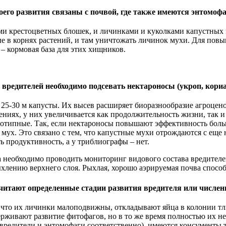
оего развития связаны с почвой, где также имеются энтомо
и крестоцветных блошек, и личинками и куколками капустных м
е в корнях растений, и там уничтожать личинок мухи. Для пов
– кормовая база для этих хищников.
едителей необходимо подсевать нектароносы (укроп, корианд
25-30 м капусты. Их высев расширяет биоразнообразие агроцен
ниях, у них увеличивается как продолжительность жизни, так и 
отипные. Так, если нектароносы повышают эффективность больш
мух. Это связано с тем, что капустные мухи отрождаются с еще
 продуктивность, а у триблиографы – нет.
 необходимо проводить мониторинг видового состава вредителе
рыхлению верхнего слоя. Рыхлая, хорошо аэрируемая почва спос
очитают определенные стадии развития вредителя или числен
, что их личинки малоподвижны, откладывают яйца в колонии т
рживают развитие фитофагов, но в то же время полностью их н
 (вредители и энтомофаги соответственно), имеются консументы 