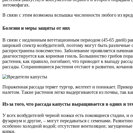
энтомофагах.
В связи с этим возможна вспышка численности любого из вре
Болезни и меры защиты от них
В связи с недлинным вегетационным периодом (45-65 дней) ра
широкий спектр возбудителей, поэтому могут быть различные
распространена повсеместно. Заболевание проявляется начина
диагностируется как корневая гниль. Большинство грибов пора
растения, как правило, погибают, что приводит к выпаду расс
рассады. Сохранившиеся растения отстают в развитии, кочано
Пораженная рассада теряет тургор, желтеет и поникает. Прик
налетом. Такие растения легко выдергиваются из почвы, так к
Из-за того, что рассада капусты выращивается в одних и т
У всех возбудителей черной ножки есть покоящиеся стадии, и о
фузариум и другие, – могут передаваться с семенами. Развит
особенно холодной водой; отсутствие вентиляции; загущенные 
корки.