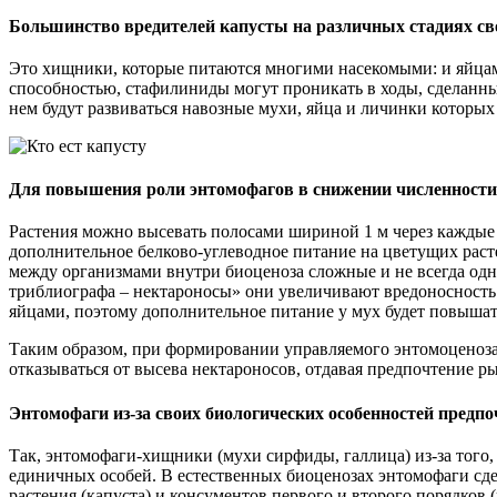
Большинство вредителей капусты на различных стадиях св
Это хищники, которые питаются многими насекомыми: и яйцам
способностью, стафилиниды могут проникать в ходы, сделанны
нем будут развиваться навозные мухи, яйца и личинки которых 
Для повышения роли энтомофагов в снижении численности вр
Растения можно высевать полосами шириной 1 м через каждые 
дополнительное белково-углеводное питание на цветущих расте
между организмами внутри биоценоза сложные и не всегда одн
триблиографа – нектароносы» они увеличивают вредоносность 
яйцами, поэтому дополнительное питание у мух будет повышать
Таким образом, при формировании управляемого энтомоценоза
отказываться от высева нектароносов, отдавая предпочтение 
Энтомофаги из-за своих биологических особенностей предп
Так, энтомофаги-хищники (мухи сирфиды, галлица) из-за того
единичных особей. В естественных биоценозах энтомофаги сде
растения (капуста) и консументов первого и второго порядков