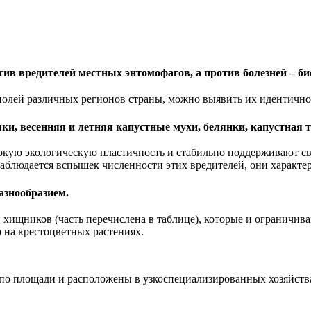
ив вредителей местных энтомофагов, а против болезней – би
полей различных регионов страны, можно выявить их идентично
и, весенняя и летняя капустные мухи, белянки, капустная т
сокую экологическую пластичность и стабильно поддерживают с
 наблюдается вспышек численности этих вредителей, они характе
азнообразием.
и хищников (часть перечислена в таблице), которые и ограничив
о на крестоцветных растениях.
 площади и расположены в узкоспециализированных хозяйствах. 