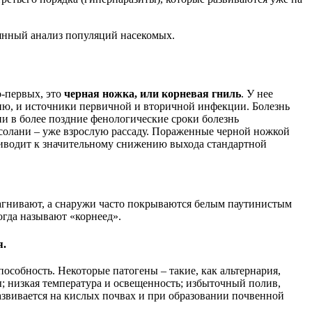
оянный анализ популяций насекомых.
о-первых, это
черная ножка, или корневая гниль
. У нее
ию, и источники первичной и вторичной инфекции. Болезнь
и в более поздние фенологические сроки болезнь
 солани – уже взрослую рассаду. Пораженные черной ножкой
приводит к значительному снижению выхода стандартной
 загнивают, а снаружи часто покрываются белым паутинистым
огда называют «корнеед».
я.
пособность. Некоторые патогены – такие, как альтернария,
; низкая температура и освещенность; избыточный полив,
азвивается на кислых почвах и при образовании почвенной