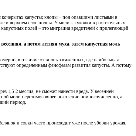
ля кочерыгах капусты; клопы – под опавшими листьями в
ле и верхнем слое почвы. У моли – куколки в растительных
ния капустных полей – это миграция вредителей с прилегающей
весенняя, а потом летняя муха, затем капустная моль
омерно, в отличие от вновь засаженных, где наибольшая
тствуют определенным фенофазам развития капусты. А потому
з 1,5-2 месяца, не сможет нанести вреда. У весенней
стной моли перезимовавшее поколение немногочисленно, а
ющий период.
белянок и совки часто происходит уже после уборки урожая.