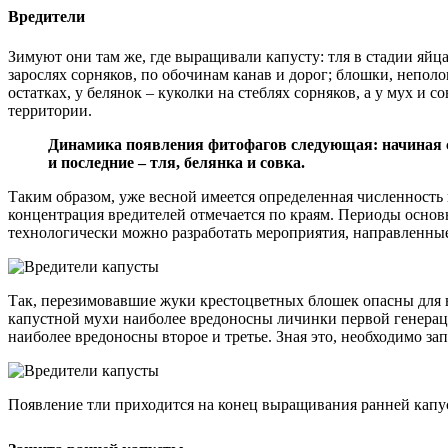
Вредители
Зимуют они там же, где выращивали капусту: тля в стадии яйц
зарослях сорняков, по обочинам канав и дорог; блошки, непол
остатках, у белянок – куколки на стеблях сорняков, а у мух и 
территории.
Динамика появления фитофагов следующая: начиная со 
и последние – тля, белянка и совка.
Таким образом, уже весной имеется определенная численность 
концентрация вредителей отмечается по краям. Периоды осно
технологически можно разработать мероприятия, направленны
Так, перезимовавшие жуки крестоцветных блошек опасны для вс
капустной мухи наиболее вредоносны личинки первой генерац
наиболее вредоносны второе и третье. Зная это, необходимо 
Появление тли приходится на конец выращивания ранней капуст