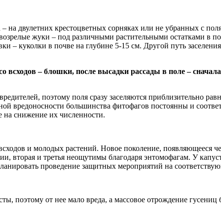
а – на двулетних крестоцветных сорняках или не убранных с по
овозрелые жуки – под различными растительными остатками в по
совки – куколки в почве на глубине 5-15 см. Другой путь заселе
всходов – блошки, после высадки рассады в поле – сначала 
вредителей, поэтому поля сразу заселяются приблизительно равн
вной вредоносности большинства фитофагов постоянны и соотве
е на снижение их численности.
ходов и молодых растений. Новое поколение, появляющееся чере
ии, вторая и третья неощутимы благодаря энтомофагам. У капу
запланировать проведение защитных мероприятий на соответству
ы, поэтому от нее мало вреда, а массовое отрождение гусениц 