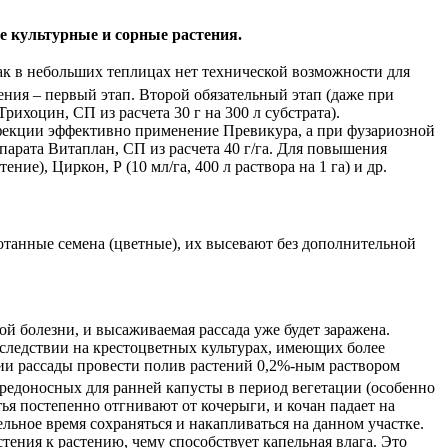
е культурные и сорные растения.
ак в небольших теплицах нет технической возможности для
ния – первый этап. Второй обязательный этап (даже при
ихоцин, СП из расчета 30 г на 300 л субстрата).
фекции эффективно применение Превикура, а при фузариозной
арата Витаплан, СП из расчета 40 г/га. Для повышения
ие), Циркон, Р (10 мл/га, 400 л раствора на 1 га) и др.
ботанные семена (цветные), их высевают без дополнительной
й болезни, и высаживаемая рассада уже будет заражена.
последствии на крестоцветных культурах, имеющих более
ии рассады провести полив растений 0,2%-ным раствором
вредоносных для ранней капусты в период вегетации (особенно
ья постепенно отгнивают от кочерыги, и кочан падает на
ьное время сохраняться и накапливаться на данном участке.
тения к растению, чему способствует капельная влага. Это