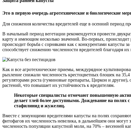
Защита ранней капусты
Это в первую очередь агротехнические и биологические ме
Для снижения количества вредителей еще в осенний период про
В начальный период вегетации рекомендуется провести двукр
карту и имеющим несколько значений. Во-первых, происходит 
происходит борьба с сорняками как с конкурентами капусты за 
способствует снижению численности вредителей благодаря их г
Как и все агротехнические приемы, междурядное культивирова
рыхление снижали численность крестоцветных блошек на 35,4 и 
регуляторами роста (гуминовые препараты, Циркон и другие),
растений, что повышает их устойчивость к вредителям.
Некоторые специалисты отмечают повышенную активно
делает тлей более доступными. Дождевание на полях с
стафилинид и жужелиц.
Вместе с зимующими вредителями капусты на полях сохраняютс
фитофагов их численность невелика, в дальнейшем они могут з
численность популяции капустной моли, на 70% – весенней кап