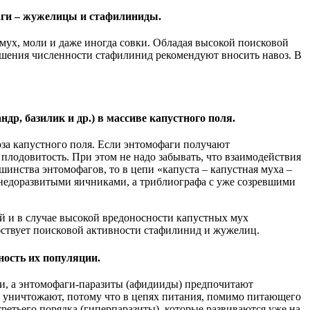
фаги – жужелицы и стафилиниды.
ух, моли и даже иногда совки. Обладая высокой поисковой
ышения численности стафилинид рекомендуют вносить навоз. В
р, базилик и др.) в массиве капустного поля.
оза капустного поля. Если энтомофаги получают
плодовитость. При этом не надо забывать, что взаимодействия
инства энтомофагов, то в цепи «капуста – капустная муха –
 недоразвитыми яичниками, а триблиографа с уже созревшими
й и в случае высокой вредоносности капустных мух
обствует поисковой активности стафилинид и жужелиц.
ность их популяции.
ли, а энтомофаги-паразиты (афидииды) предпочитают
е уничтожают, потому что в цепях питания, помимо питающего
третьего порядка (гиперпаразиты), которые развиваются уже на