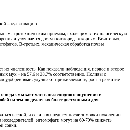
ной – культивацию.
ельным агротехническим приемом, входящим в технологическую
рения и улучшается доступ кислорода к корням. Во-вторых,
фитофагов. В-третьих, механическая обработка почвы
 их численность. Как показали наблюдения, первое и второе
тных мух – на 57,6 и 38,7% соответственно. Поливы с
ми удобрениями, улучшают приживаемость, рост и развитие
то вода смывает часть пылевидного опушения и
обей на землю делает их более доступными для
аться весной, и если в вышедшем после зимовки поколении
а исследователей, энтомофаги могут на 60-70% снижать
ой совки.