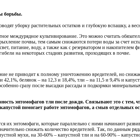
ры борьбы.
водят уборку растительных остатков и глубокую вспашку, а вес
атное междурядное культивирование. Это можно считать обязат
рыхление почвы, тем самым снижаются потери воды за счет испа
свет, питание, воду, а также как с резерватором и накопителем 
ибели на некоторых стадиях развития, проходящих в почве.
ние не приводит к полному уничтожению вредителей, но снижает
42,1%, белянок – на 12,3 и 18,4%, тли – на 11,5 и 9,4% и капус
 особенно сразу после высадки рассады и подкормки минеральны
сть энтомофагов тли после дождя. Связывают это с тем, ч
 капустой помогает работе энтомофагов, а смыв отдельных ос
я их энтомофаги, которые параллельно с ними начинают развив
начительно снижать количество вредителей. Так, по данным ряд
устной мухи, на 30-60% – капустной тли и на 60-90% – капустн