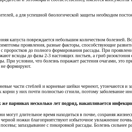
дителей, а для успешной биологической защиты необходим пост
нняя капуста повреждается небольшим количеством болезней. В
 симптомы проявления, разные факторы, способствующие развит
я с проростков до полного формирования рассады. При проявлени
жают всходы до фазы 2-3 настоящих листьев, а гриб ризоктония
ады. При условии, что болезнь поражает растения очагами, это 
в не формируют.
орневые части стеблей и корневые шейки чернеют, утончаются и
ак корни у них почти полностью сгнили, поэтому заболевание ин
ех же парниках несколько лет подряд, накапливается инфекци
ни могут длительное время находиться в почве, сохраняя жизнес
ию черной ножки благоприятствуют избыточное увлажнение почвы
посевы; запаздывание с пикировкой рассады. Болезнь сильнее р