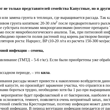
не только представителей семейства Капустные, но и други
или замена грунта в теплицах, где выращивается рассада. Так к
2
ивом грунта кипятком: 20-30 л/м
после предварительного рыхле
е субстрата полезными микроорганизмами (внесение препарата Тр
ко после микробиологического анализа. Так, при питиозной ин
бходимо провести полив растений под корень раствором биопреп
оров роста: Нарцисс, ВР (10-20 л/га из расчета 150-300 мл/растен
чной инфекции – семена,
равливание (ТМТД – 5-6 г/кг). Если были приобретены уже обра
ассадном периоде, – это
кила
.
ивания рассады может привести к накоплению возбудителя данно
ей капусте, но произойдет заражение участка, что отразится в 
ами бороться трудно, необходимо хотя бы 1 раз при выращиван
о мероприятие будет профилактикой и от бактериозов, наиболее 
ослизняется, темнеет, появляется очень неприятный запах, лист
тений семейства Крестоцветные, поэтому инфекция может длител
ичной инфекции. В период вегетации инфекция передается от рас