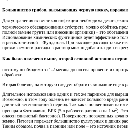
Большинство грибов, вызывающих черную ножку, поражают 
Для устранения источников инфекции необходима дезинфекция 
термического обеззараживания субстрата, можно обойтись прол
полной замене грунта или внесении органики) – это обогащени
Использование химических фунгицидов будет эффективно толь
и ризоктониозной – Фундазола. При высадке рассады также нео
приживаемости рассады в раствор можно добавить один из регулят
Как было отмечено выше, второй основной источник перви
поэтому необходимо за 1-2 месяца до посева провести их прот
обработки.
Вторая болезнь, на которую следует обратить внимание еще в р
Длительное использование одних и тех же парников для выращ
Возможно, в этом году болезнь не нанесет большого вреда ранн
длинный вегетационный период. Так как с почвенными патоген
2
препарата Фитолавин, ВРК (5 л рабочего раствора на 1 м
). Эт
опасен слизистый бактериоз). Поверхность пораженных кочанов 
землю. Патоген поражает большинство культурных и диких рас
Таким образом, почва в парнике или поле – это источник перв