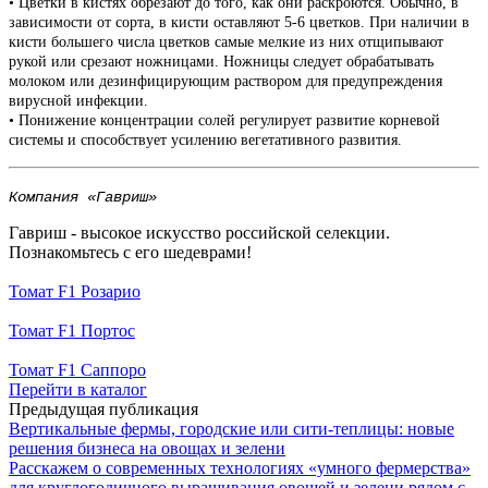
• Цветки в кистях обрезают до того, как они раскроются. Обычно, в
зависимости от сорта, в кисти оставляют 5-6 цветков. При наличии в
кисти большего числа цветков самые мелкие из них отщипывают
рукой или срезают ножницами. Ножницы следует обрабатывать
молоком или дезинфицирующим раствором для предупреждения
вирусной инфекции.
• Понижение концентрации солей регулирует развитие корневой
системы и способствует усилению вегетативного развития.
Компания «Гавриш»
Гавриш - высокое искусство российской селекции.
Познакомьтесь с его шедеврами!
Томат F1 Розарио
Томат F1 Портос
Томат F1 Саппоро
Перейти в каталог
Предыдущая публикация
Вертикальные фермы, городские или сити-теплицы: новые
решения бизнеса на овощах и зелени
Расскажем о современных технологиях «умного фермерства»
для круглогодичного выращивания овощей и зелени рядом с