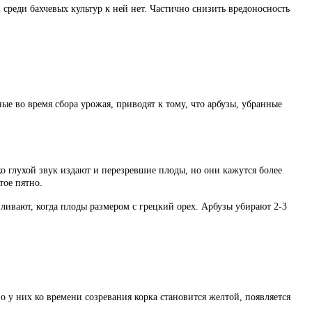
 среди бахчевых культур к ней нет. Частично снизить вредоносность
е во время сбора урожая, приводят к тому, что арбузы, убранные
о глухой звук издают и перезревшие плоды, но они кажутся более
тое пятно.
вливают, когда плоды размером с грецкий орех. Арбузы убирают 2-3
 у них ко времени созревания корка становится желтой, появляется