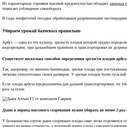
Из паразитарных сорняков высокой вредоносностью обладает
заразиха 
помогает соблюдение севооборота.
В годы эпифитотий посадки обрабатывают разрешенными пестицидами 
Убираем урожай бахчевых правильно
Арбуз — одна из тех культур, зрелость плодов которой трудно определ
недозрелыми, при дальнейшем хранении и транспортировке не дозреваю
Существует несколько способов определения зрелости плодов арбуз
Так, например, по мнению бахчеводов, зрелые плоды при постукивании
легкими относительно своих размеров. У зрелых плодов более тусклый 
Если плоды арбуза предназначены для дальней транспортировки, их уби
раза за сезон.
Дыни в период массового созревания нужно убирать не менее 2 раз 
У большинства сортов дыни созревшие плоды сами легко отделяются от 
хорошо видимая сетчатость, а веточный конец плода становится мягким