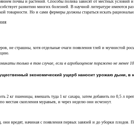
оянием почвы и растений. Способы полива зависят от местных условий 
пособствует развитию многих болезней. В научной литературе имеются 
ой товарности. Но и сами фермеры должны стараться искать рациональны
ров, не страшны, хотя отдельные очаги появления тлей и мучнистой рос
кцию.
икаты только в том случае, если в агробиоценозе поражено не менее 1
существенный экономический ущерб наносит урожаю дыни, в 
ть 2 кг пшеницы, вмешать туда 1 кг сахара, затем добавить по 0,5 л пр
о местам скопления муравьев, и через неделю они исчезнут.
ы
, они вредят, начиная с появления первых завязей и до уборки плодов.