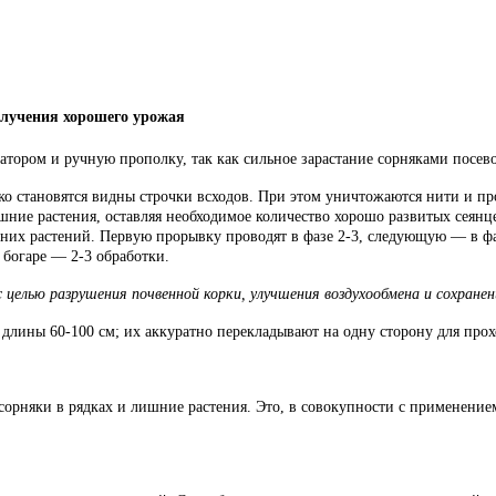
олучения хорошего урожая
тором и ручную прополку, так как сильное зарастание сорняками посево
ко становятся видны строчки всходов. При этом уничтожаются нити и про
е растения, оставляя необходимое количество хорошо развитых сеянцев
них растений. Первую прорывку проводят в фазе 2-3, следующую — в фа
 богаре — 2-3 обработки.
целью разрушения почвенной корки, улучшения воздухообмена и сохранени
 длины 60-100 см; их аккуратно перекладывают на одну сторону для прох
няки в рядках и лишние растения. Это, в совокупности с применением