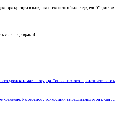
та окраску, корка и плодоножка становятся более твердыми. Убирают их
сь с его шедеврами!
го урожая томата и огурца. Тонкости этого агротехнического 
ое хранение. Разберёмся с тонкостями выращивания этой культу