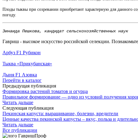
Плоды тыквы при созревании приобретают характерную для данного сор
погоду.
Зинаида Пешкова, кандидат сельскохозяйственных наук
Гавриш - высокое искусство российской селекции. Познакомьте
Арбуз F1 Рубикон
Тыква «Прикубанская»
Дыня F1 Азовка
Перейти в каталог
Предыдущая публикация
Формировка растений томатов и огурца
Правильное формирование — одно из условий получения хороше
Читать дальше
Следующая публикация
Пекинская капуста: выращивание, болезни, вредители
Ценные качества пекинской капусты – вкус, польза и длительн
Читать дальше
Все публикации