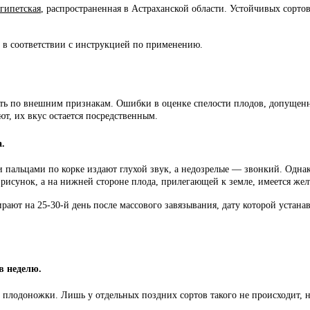
египетская
, распространенная в Астраханской области. Устойчивых сортов
в соответствии с инструкцией по применению.
ить по внешним признакам. Ошибки в оценке спелости плодов, допущенны
т, их вкус остается посредственным.
а.
 пальцами по корке издают глухой звук, а недозрелые — звонкий. Однак
рисунок, а на нижней стороне плода, прилегающей к земле, имеется жел
рают на 25-30-й день после массового завязывания, дату которой устана
в неделю.
плодоножки. Лишь у отдельных поздних сортов такого не происходит, но
.