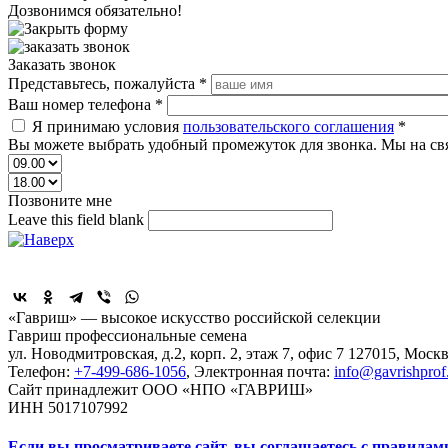
Дозвонимся обязательно!
Заказать звонок
Представьтесь, пожалуйста
*
Ваш номер телефона
*
Я принимаю условия
пользовательского соглашения
*
Вы можете выбрать удобный промежуток для звонка. Мы на св
Позвоните мне
Leave this field blank
Поделиться
«Гавриш» — высокое искусство российской селекции
Гавриш профессиональные семена
ул. Новодмитровская, д.2, корп. 2, этаж 7, офис 7
127015,
Москв
Телефон:
+7-499-686-1056
, Электронная почта:
info@gavrishprof
Сайт принадлежит ООО «НПО «ГАВРИШ»
ИНН 5017107992
Если вы просматриваете сайт, вы соглашаетесь с правилам