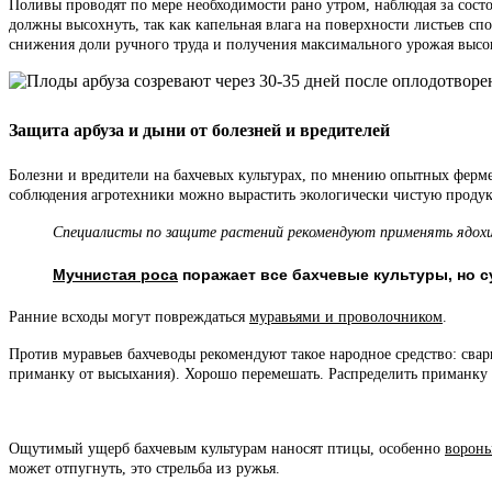
Поливы проводят по мере необходимости рано утром, наблюдая за сост
должны высохнуть, так как капельная влага на поверхности листьев с
снижения доли ручного труда и получения максимального урожая высок
Защита арбуза и дыни от болезней и вредителей
Болезни и вредители на бахчевых культурах, по мнению опытных ферме
соблюдения агротехники можно вырастить экологически чистую проду
Специалисты по защите растений рекомендуют применять ядохим
Мучнистая роса
поражает все бахчевые культуры, но 
Ранние всходы могут повреждаться
муравьями и проволочником
.
Против муравьев бахчеводы рекомендуют такое народное средство: свари
приманку от высыхания). Хорошо перемешать. Распределить приманку п
Ощутимый ущерб бахчевым культурам наносят птицы, особенно
ворон
может отпугнуть, это стрельба из ружья.