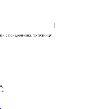
язи с понедельника по пятницу
а
,
.ru
и