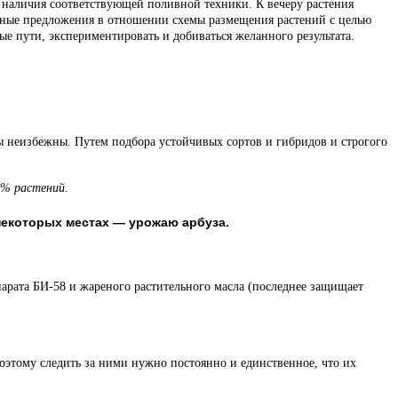
и наличия соответствующей поливной техники. К вечеру растения
разные предложения в отношении схемы размещения растений с целью
е пути, экспериментировать и добиваться желанного результата.
ы неизбежны. Путем подбора устойчивых сортов и гибридов и строгого
0% растений.
некоторых местах — урожаю арбуза.
епарата БИ-58 и жареного растительного масла (последнее защищает
 Поэтому следить за ними нужно постоянно и единственное, что их