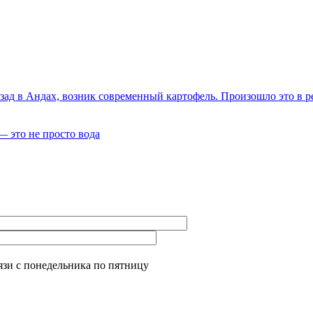
зад в Андах, возник современный картофель. Произошло это в р
— это не просто вода
язи с понедельника по пятницу