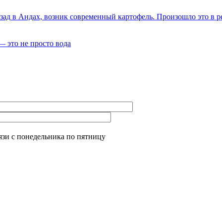
зад в Андах, возник современный картофель. Произошло это в р
— это не просто вода
язи с понедельника по пятницу