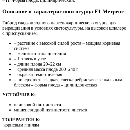
– Н. Форма плода: цилиндрический.
Описание и характеристики огурца F1 Метренг
Гибрид гладкоплодного партенокарпического огурца для
выращивания в условиях светокультуры, на высокой шпалере
с приспусканием.
– растение с высокой силой роста – мощная корневая
система
– женского типа цветения
– 1 завязь в узле
– длина плода 20–22 см
– средняя масса плода 200–240 г
– окраска темно-зеленая
– поверхность гладкая, слегка ребристая с зеркальным
блеском – форма плода – цилиндрическая
УСТОЙЧИВ К:
оливковой пятнистости
мишеневидной пятнистости листьев
ТОЛЕРАНТЕН К:
корневым гнилям