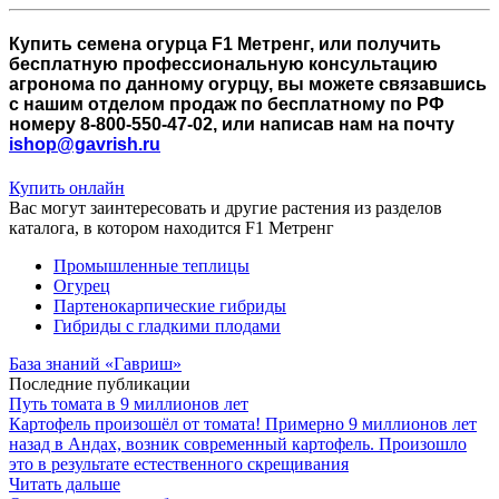
Купить семена огурца F1 Метренг, или получить
бесплатную профессиональную консультацию
агронома по данному огурцу, вы можете связавшись
с нашим отделом продаж по бесплатному по РФ
номеру 8-800-550-47-02, или написав нам на почту
ishop@gavrish.ru
Купить онлайн
Вас могут заинтересовать и другие растения из разделов
каталога, в котором находится F1 Метренг
Промышленные теплицы
Огурец
Партенокарпические гибриды
Гибриды с гладкими плодами
База знаний «Гавриш»
Последние публикации
Путь томата в 9 миллионов лет
Картофель произошёл от томата! Примерно 9 миллионов лет
назад в Андах, возник современный картофель. Произошло
это в результате естественного скрещивания
Читать дальше